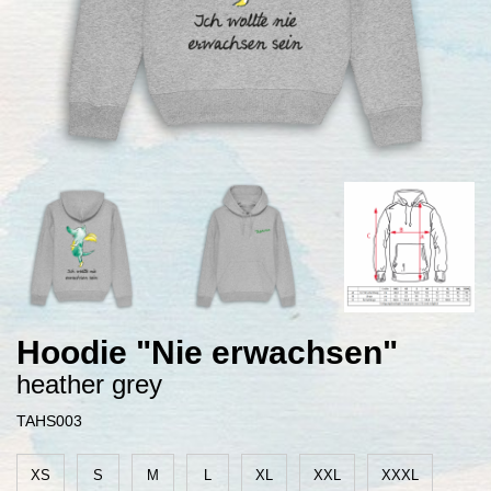
Hoodie "Nie erwachsen"
heather grey
TAHS003
XS
S
M
L
XL
XXL
XXXL