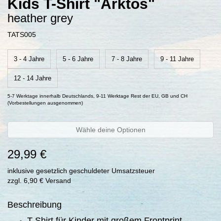
Kids T-Shirt "Arktos"
heather grey
TATS005
3 - 4 Jahre
5 - 6 Jahre
7 - 8 Jahre
9 - 11 Jahre
12 - 14 Jahre
5-7 Werktage innerhalb Deutschlands, 9-11 Werktage Rest der EU, GB und CH
(Vorbestellungen ausgenommen)
Wähle deine Optionen
29,99 €
inklusive gesetzlich geschuldeter Umsatzsteuer
zzgl. 6,90 € Versand
Beschreibung
T-Shirt für Kinder mit großem Frontprint