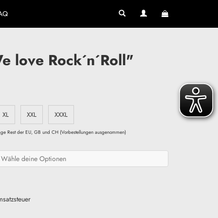
AQ
e love Rock´n´Roll"
XL
XXL
XXXL
ktage Rest der EU, GB und CH (Vorbestellungen ausgenommen)
Wähle deine Optionen
msatzsteuer