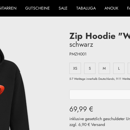
GITARREN
GUTSCHEINE
SALE
TABALUGA
ANOUK
F
Zip Hoodie "W
schwarz
PMZH001
XS
S
M
L
5-7 Werktage innerhalb Deutschlands, 9-11 Wer
69,99 €
inklusive gesetzlich geschuldeter U
zzgl. 6,90 € Versand