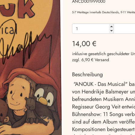
ANCD001999000
5-7 Werktage innerhalb Deutschlands, 9-11 Wer
14,00 €
inklusive gesetzlich geschuldeter U
zzgl. 6,90 € Versand
Beschreibung
"ANOUK - Das Musical" bas
von Hendrikje Balsmeyer u
befreundeten Musikern Anni
Regisseur Georg Veit entwi
Bühnenshow: 11 Songs verb
sind auf dem Album veröffen
Kompositionen beigesteuer