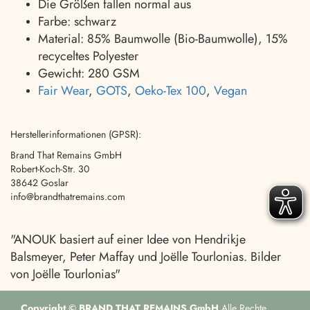
Die Größen fallen normal aus
Farbe: schwarz
Material: 85% Baumwolle (Bio-Baumwolle), 15%
recyceltes Polyester
Gewicht: 280 GSM
Fair Wear
,
GOTS
,
Oeko-Tex 100
,
Vegan
Herstellerinformationen (GPSR):
Brand That Remains GmbH
Robert-Koch-Str. 30
38642 Goslar
info@brandthatremains.com
"ANOUK basiert auf einer Idee
von Hendrikje
Balsmeyer, Peter Maffay und Joëlle Tourlonias.
Bilder
von Joëlle Tourlonias"
Copyright © BRAND THAT REMAINS GmbH
Alle Rechte