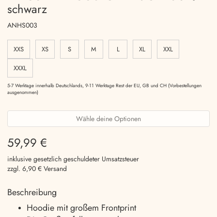
schwarz
ANHS003
XXS
XS
S
M
L
XL
XXL
XXXL
5-7 Werktage innerhalb Deutschlands, 9-11 Werktage Rest der EU, GB und CH (Vorbestellungen
ausgenommen)
Wähle deine Optionen
59,99 €
inklusive gesetzlich geschuldeter Umsatzsteuer
zzgl. 6,90 € Versand
Beschreibung
Hoodie mit großem Frontprint