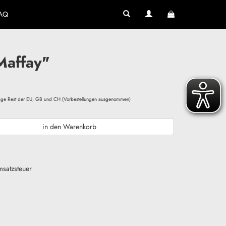
AQ
Maffay"
ktage Rest der EU, GB und CH (Vorbestellungen ausgenommen)
in den Warenkorb
msatzsteuer