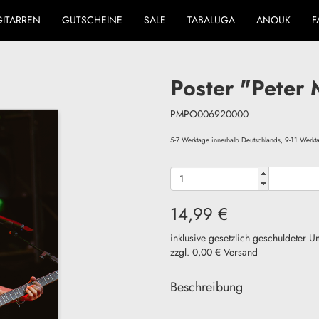
GITARREN
GUTSCHEINE
SALE
TABALUGA
ANOUK
F
Poster "Peter 
PMPO006920000
5-7 Werktage innerhalb Deutschlands, 9-11 Wer
14,99 €
inklusive gesetzlich geschuldeter U
zzgl. 0,00 € Versand
Beschreibung